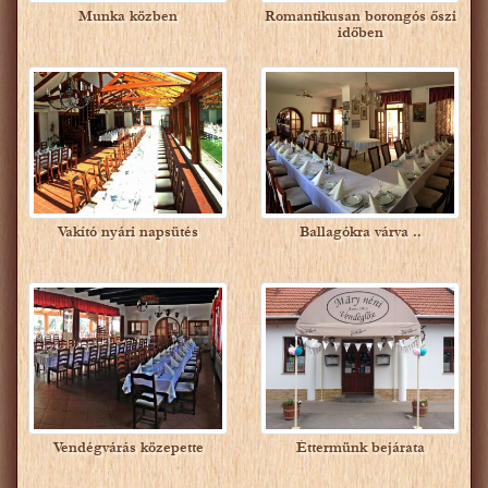
Munka közben
Romantikusan borongós őszi
időben
Vakító nyári napsütés
Ballagókra várva ..
Vendégvárás közepette
Éttermünk bejárata