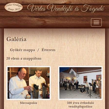
Toggle
navigati
Galéria
Gyökér mappa
Étterem
20 elem a mappában
Sörcsapolás
100 éves évforduló
vendégfogadása