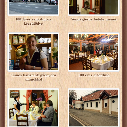
100 Éves évfordulóra
Vendégtérbe befelé menet
készülődve
Csinos baristánk gyönyörű
100 éves évforduló
virágokkal