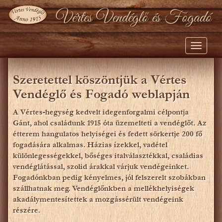
Toggle
navigati
Szeretettel köszöntjük a Vértes
Vendéglő és Fogadó weblapján
A Vértes-hegység kedvelt idegenforgalmi célpontja
Gánt, ahol családunk 1915 óta üzemelteti a vendéglőt. Az
étterem hangulatos helyiségei és fedett sörkertje 200 fő
fogadására alkalmas. Házias ízekkel, vadétel
különlegességekkel, bőséges italválasztékkal, családias
vendéglátással, szolid árakkal várjuk vendégeinket.
Fogadónkban pedig kényelmes, jól felszerelt szobákban
szállhatnak meg. Vendéglőnkben a mellékhelyiségek
akadálymentesítettek a mozgássérült vendégeink
részére.