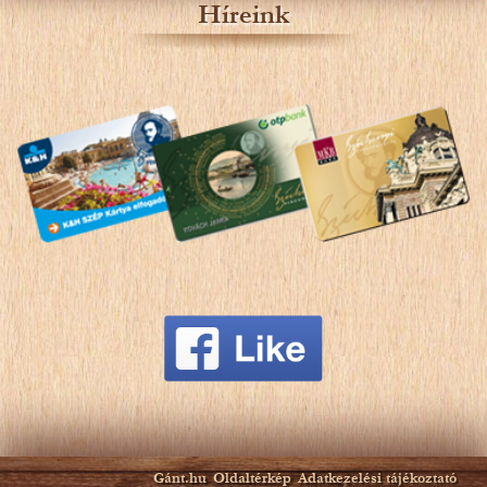
Híreink
Gánt.hu
Oldaltérkép
Adatkezelési tájékoztató