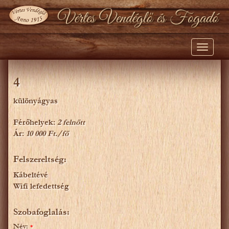
Toggle
navigati
4
különyágyas
Férőhelyek:
2 felnőtt
Ár:
10 000 Ft./fő
Felszereltség:
Kábeltévé
Wifi lefedettség
Szobafoglalás:
Név
:
*