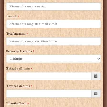
E-mail
:
*
Telefonszám
:
*
Személyek száma
*
Érkezés dátuma
*
Távozás dátuma
*
Ellenőrzőkód
:
*